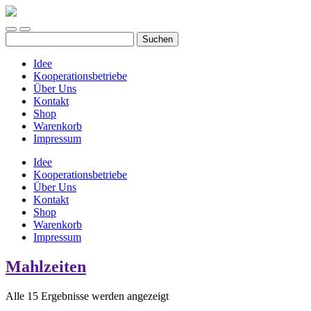
LandeiPlus
Mobile-
Suchfeld
Suchen
Menü
ein-/ausblenden
nach:
ein-/ausblenden
Idee
Kooperationsbetriebe
Über Uns
Kontakt
Shop
Warenkorb
Impressum
Idee
Kooperationsbetriebe
Über Uns
Kontakt
Shop
Warenkorb
Impressum
Mahlzeiten
Alle 15 Ergebnisse werden angezeigt